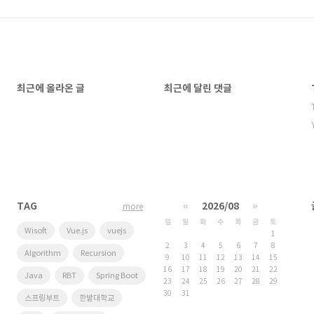
최근에 올라온 글
최근에 달린 댓글
TAG
«
2026/08
»
more
일
월
화
수
목
금
토
Wisoft
Vue.js
vuejs
1
2
3
4
5
6
7
8
Algorithm
Recursion
9
10
11
12
13
14
15
16
17
18
19
20
21
22
Java
RBT
Spring Boot
23
24
25
26
27
28
29
30
31
스프링부트
한밭대학교