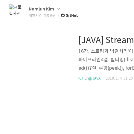
Namjun Kim
GitHub
개발자의 기록습관
[JAVA] Str
16장. 스트림과 병렬처리'이
파이프라인4절. 필터링(distinct(
ed())7절. 루핑(peek(), for
age(), max(), min())
ICT Eng/JAVA
2018. 1. 4. 01:20
렉션(배열 포함)의 요소를 