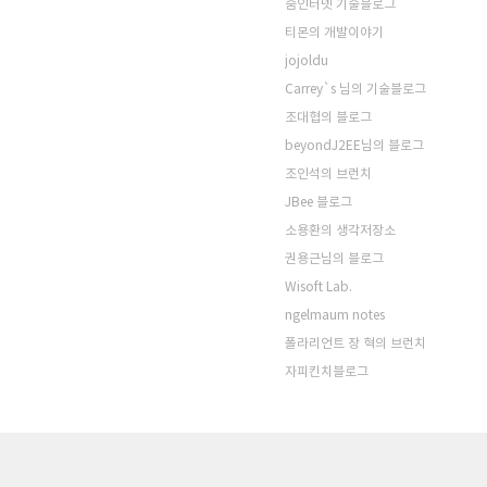
줌인터넷 기술블로그
티몬의 개발이야기
jojoldu
Carrey`s 님의 기술블로그
조대협의 블로그
beyondJ2EE님의 블로그
조인석의 브런치
JBee 블로그
소용환의 생각저장소
권용근님의 블로그
Wisoft Lab.
ngelmaum notes
폴라리언트 장 혁의 브런치
자피킨치블로그