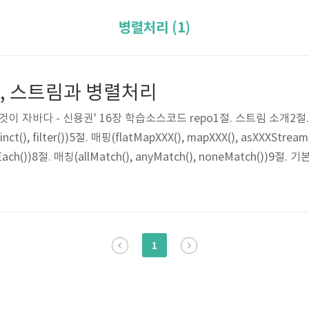
병렬처리 (1)
eam, 스트림과 병렬처리
것이 자바다 - 신용권' 16장 학습소스코드 repo1절. 스트림 소개2절
), filter())5절. 매핑(flatMapXXX(), mapXXX(), asXXXStream(
Each())8절. 매칭(allMatch(), anyMatch(), noneMatch())9절. 기본
10절. 커스텀 집계(reduce())11절. 수집(collect())12절. 병렬 처리
하나씩 참조해서 람다식으로 처리할 ..
1