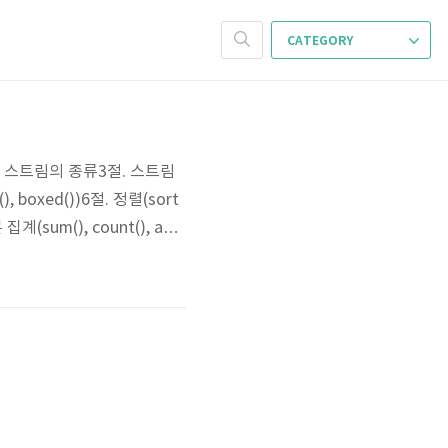
CATEGORY
. 스트림의 종류3절. 스트림
), boxed())6절. 정렬(sort
 집계(sum(), count(), aver
 1. 스트림 소개스트림은 반복자컬