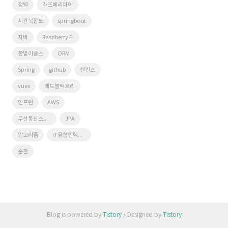
정렬
라즈베리파이
시간복잡도
springboot
자바
Raspberry Pi
한밭이글스
ORM
Spring
github
젠킨스
vuex
레드블랙트리
인프런
AWS
무선통신소프트웨어연구실
JPA
알고리즘
IT융합인력양성사업단
순환
Blog is powered by
Tistory
/ Designed by
Tistory