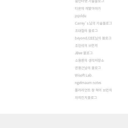
줌인터넷 기술블로그
티몬의 개발이야기
jojoldu
Carrey`s 님의 기술블로그
조대협의 블로그
beyondJ2EE님의 블로그
조인석의 브런치
JBee 블로그
소용환의 생각저장소
권용근님의 블로그
Wisoft Lab.
ngelmaum notes
폴라리언트 장 혁의 브런치
자피킨치블로그