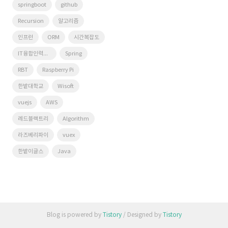
springboot
github
Recursion
알고리즘
인프런
ORM
시간복잡도
IT융합인력양성사업단
Spring
RBT
Raspberry Pi
한밭대학교
Wisoft
vuejs
AWS
레드블랙트리
Algorithm
라즈베리파이
vuex
한밭이글스
Java
Blog is powered by
Tistory
/ Designed by
Tistory