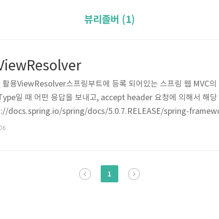
뷰리졸버 (1)
 ViewResolver
활용ViewResolver스프링부트에 등록 되어있는 스프링 웹 MVC의 Cont
entType일 때 어떤 응답을 보내고, accept header 요청에 의해서
cs.spring.io/spring/docs/5.0.7.RELEASE/spring-framewo
entations그래서 Accept header를 XML 타입으로 설정하고 xpat
:06
실행시켜보면 406 HttpMediaTypeNotAcceptableEx..
1