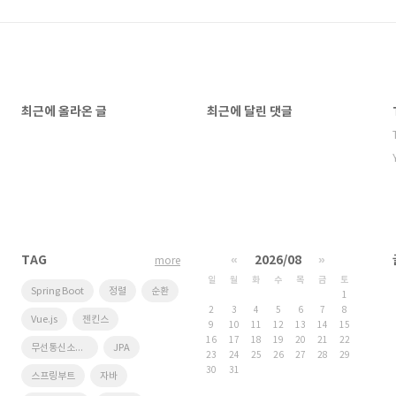
최근에 올라온 글
최근에 달린 댓글
TAG
«
2026/08
»
more
일
월
화
수
목
금
토
Spring Boot
정렬
순환
1
2
3
4
5
6
7
8
Vue.js
젠킨스
9
10
11
12
13
14
15
16
17
18
19
20
21
22
무선통신소프트웨어연구실
JPA
23
24
25
26
27
28
29
30
31
스프링부트
자바