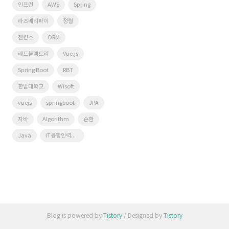
인프런
AWS
Spring
라즈베리파이
정렬
젠킨스
ORM
레드블랙트리
Vue.js
Spring Boot
RBT
한밭대학교
Wisoft
vuejs
springboot
JPA
자바
Algorithm
순환
Java
IT융합인력양성사업단
Blog is powered by
Tistory
/ Designed by
Tistory