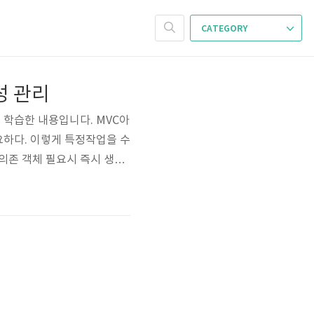
CATEGORY
존성 관리
고하여 학습한 내용입니다. MVC아
요하다. 이렇게 특정작업을 수
. 의존 객체 필요시 즉시 생성
 직접 그 객체를 생성하고
tpServletResponse resp