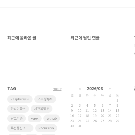
최근에 올라온 글
최근에 달린 댓글
TAG
«
2026/08
»
more
일
월
화
수
목
금
토
Raspberry Pi
스프링부트
1
2
3
4
5
6
7
8
한밭이글스
시간복잡도
9
10
11
12
13
14
15
16
17
18
19
20
21
22
알고리즘
vuex
github
23
24
25
26
27
28
29
30
31
무선통신소프트웨어연구실
Recursion