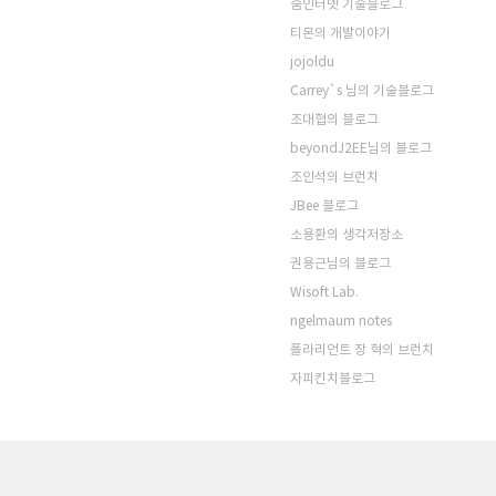
줌인터넷 기술블로그
티몬의 개발이야기
jojoldu
Carrey`s 님의 기술블로그
조대협의 블로그
beyondJ2EE님의 블로그
조인석의 브런치
JBee 블로그
소용환의 생각저장소
권용근님의 블로그
Wisoft Lab.
ngelmaum notes
폴라리언트 장 혁의 브런치
자피킨치블로그