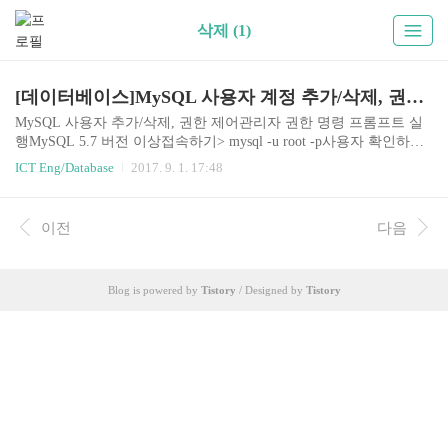
삭제 (1)
[데이터베이스]MySQL 사용자 계정 추가/삭제, 권한 제어
MySQL 사용자 추가/삭제, 권한 제어관리자 권한 명령 프롬프트 실
행MySQL 5.7 버전 이상접속하기> mysql -u root -p사용자 확인하기
mysql database 선택하고 host, user 정보 확인mysql> use mysql; mysql
ICT Eng/Database
2017. 9. 1. 17:48
> select host,user,authentication_string from user;계정 외부 접속 허용h
ost 종류는 'localhost'와 '%'가 있다. 기본적으로 MySQL을 설치하면
로컬(localhost)에서만 접속이 가능하고 외부에서는 접속이 불가능하
이전
다음
게 되어 있다.따라서, root계정의 외부접속을 허용하려면 다음과 같
은 쿼리를 날리면 된다.mysql> inster into mysql.user (host, user, authen
tica..
Blog is powered by
Tistory
/ Designed by
Tistory