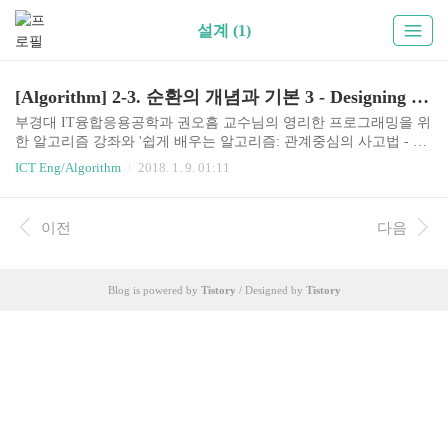
설계 (1)
[Algorithm] 2-3. 순환의 개념과 기본 3 - Designing Recursion
부경대 IT융합응용공학과 권오흠 교수님의 영리한 프로그래밍을 위
한 알고리즘 강좌와 '쉽게 배우는 알고리즘: 관계중심의 사고법 - 문
병로'등을 통한 알고리즘 학습 강좌 링크2-3. 순환(Recursion)의 개념
ICT Eng/Algorithm
2018. 1. 9. 01:11
과 기본 예제 3Designing Recursion - 순환 알고리즘의 설계순환적 알
고리즘 설계적어도 하나의 base case, 즉 순환되지 않고 종료되는 case
가 있어야 함모든 case는 결국 base case로 수렴해야 함ex - 가장 단순
이전
다음
한 경우 if ( ... ) { //basecase } else { //recursion }암시적(implicit) 매개
변수를 명시적(explicit) 매개변수로 바꾸어라!!순차탐색이 함수의 미
션은 data[0]에서 data[n-1] 사이에서 target을 ..
Blog is powered by
Tistory
/ Designed by
Tistory