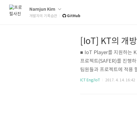
Namjun Kim
GitHub
개발자의 기록습관
[IoT] KT의 개
■ IoT Player를 지원하
프로젝트(SAFER)를 진행
팀원들과 프로젝트에 적용 할
IoT플랫폼을 선정했으며, 
ICT Eng/IoT
2017. 4. 14. 16:42
얼과 API문서를 제공 받을 
를 위한 자세한 설명과 튜토
않았지만 시간을 투자해서 학
팅에 소개하고, IoT..