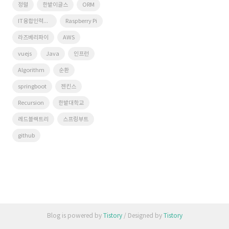
정렬
한밭이글스
ORM
IT융합인력양성사업단
Raspberry Pi
라즈베리파이
AWS
vuejs
Java
인프런
Algorithm
순환
springboot
젠킨스
Recursion
한밭대학교
레드블랙트리
스프링부트
github
Blog is powered by
Tistory
/ Designed by
Tistory