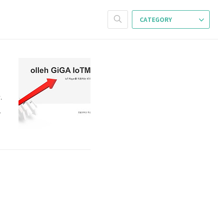
CATEGORY
.
의
리
자
스