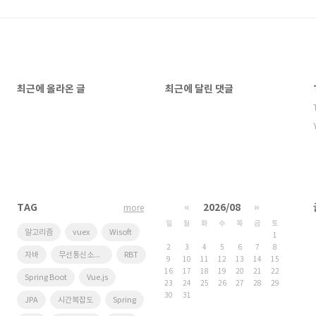
최근에 올라온 글
최근에 달린 댓글
TAG
«
2026/08
»
more
일
월
화
수
목
금
토
알고리즘
vuex
Wisoft
1
2
3
4
5
6
7
8
자바
무선통신소프트웨어연구실
RBT
9
10
11
12
13
14
15
16
17
18
19
20
21
22
Spring Boot
Vue.js
23
24
25
26
27
28
29
30
31
JPA
시간복잡도
Spring