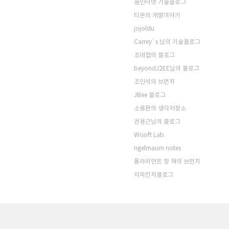
줌인터넷 기술블로그
티몬의 개발이야기
jojoldu
Carrey`s 님의 기술블로그
조대협의 블로그
beyondJ2EE님의 블로그
조인석의 브런치
JBee 블로그
소용환의 생각저장소
권용근님의 블로그
Wisoft Lab.
ngelmaum notes
폴라리언트 장 혁의 브런치
자피킨치블로그