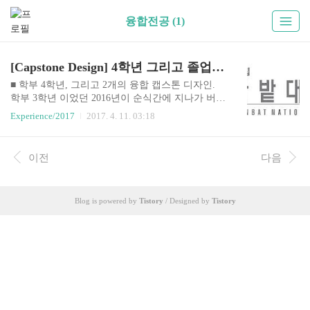
융합전공 (1)
[Capstone Design] 4학년 그리고 졸업프로젝트.
■ 학부 4학년, 그리고 2개의 융합 캡스톤 디자인.
학부 3학년 이었던 2016년이 순식간에 지나가 버렸
다. 학부 4학년 중 가장 바쁘다는 사망년(3학년)을
Experience/2017
2017. 4. 11. 03:18
보내면서 일년 내내 나의 시간표를 꽉꽉 채웠던 전
공 교과목들과 연구실에서 진행하는 세미나, 그리
고 바쁜 와중에 좋은 팀원 두명과 함께 약 8개월 동
이전
다음
안 밤낮없이 달리며 다수의 공모전과 기술경진대
회에 참여해 좋은 성과를 얻었던 해상 안전 드론 프
로젝트 SAFER(조만간 정리된 내용으로 포스팅 할
Blog is powered by
Tistory
/ Designed by
Tistory
예정이다.)를 통해 정말 많은 경험을 했다. 정말 열
정으로 가득찬 한 해 였다. 이 경험과 열정이 나의
꿈과 성장에 밑거름이 되길 소망한다:) 정신없는 1
년을 보내고 4학년이 되었다. 졸업반이다. 작년의
키워드가 '열정'과 '경험' 이었다면, 올해는 천천히
걸..