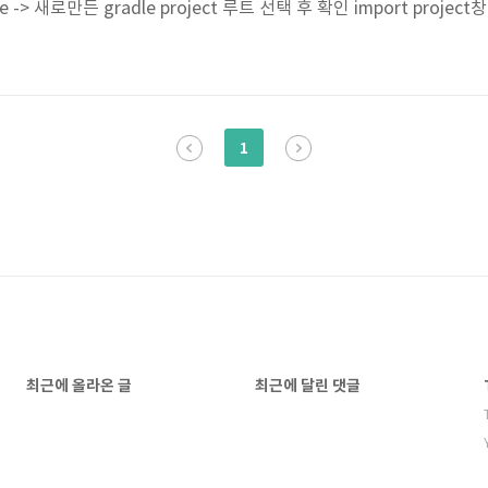
rowse -> 새로만든 gradle project 루트 선택 후 확인 import projec
성됨 Finish $ gradle eclipse명령을 수행하기 전까지 import할
 있다.
1
최근에 올라온 글
최근에 달린 댓글