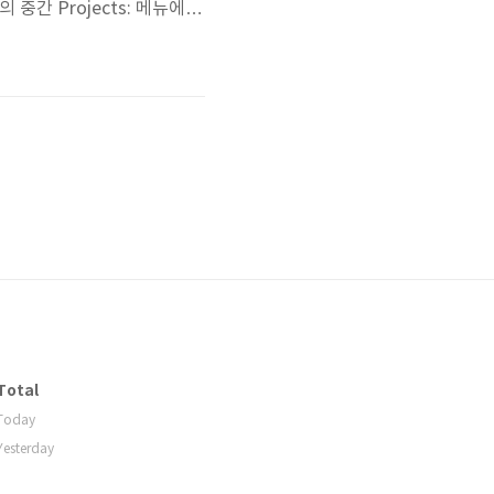
t창의 중간 Projects: 메뉴에
 수 없었던 gradle 프로젝트를
Total
Today
Yesterday