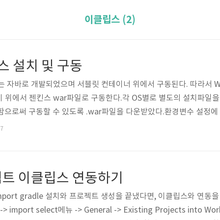
이클립스 (2)
킨스 설치 및 구동
 자바로 개발되었으며 서블릿 컨테이너 위에서 구동된다. 따라서 WAS인 
 위에서 젠킨스 war파일로 구동한다.각 OS별로 별도의 설치파일을 
함으로써 구동할 수 있도록 .war파일을 다운받았다.환경변수 설정에
.oracle.com/technetwork/java/javase/downloads/index.
27
http://tomcat.apache.org/ 접속 후 Tomcat 설치 원하는 위치
프로젝트 이클립스 연동하기
e import gradle 설치와 프로젝트 생성을 끝냈다면, 이클립스와 연동을 한
-> import select메뉴 -> General -> Existing Projects into W