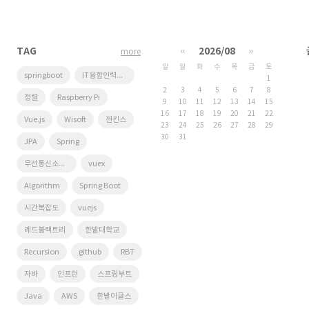
TAG
«
2026/08
»
more
일
월
화
수
목
금
토
springboot
IT융합인력양성사업단
1
2
3
4
5
6
7
8
정렬
Raspberry Pi
9
10
11
12
13
14
15
16
17
18
19
20
21
22
Vue.js
Wisoft
젠킨스
23
24
25
26
27
28
29
30
31
JPA
Spring
무선통신소프트웨어연구실
vuex
Algorithm
Spring Boot
시간복잡도
vuejs
레드블랙트리
한밭대학교
Recursion
github
RBT
자바
인프런
스프링부트
Java
AWS
한밭이글스