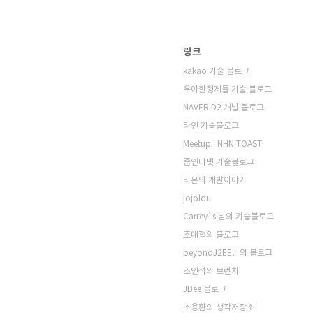
링크
kakao 기술 블로그
우아한형제들 기술 블로그
NAVER D2 개발 블로그
라인 기술블로그
Meetup : NHN TOAST
줌인터넷 기술블로그
티몬의 개발이야기
jojoldu
Carrey`s 님의 기술블로그
조대협의 블로그
beyondJ2EE님의 블로그
조인석의 브런치
JBee 블로그
소용환의 생각저장소