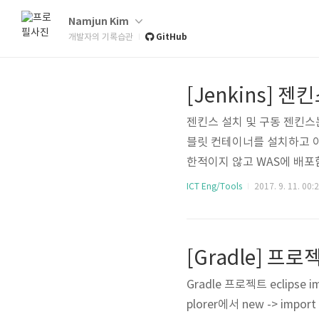
Namjun Kim
GitHub
개발자의 기록습관
[Jenkins] 젠
젠킨스 설치 및 구동 젠킨스는
블릿 컨테이너를 설치하고 이
한적이지 않고 WAS에 배포
니다. JDK 설치 http://www
ICT Eng/Tools
2017. 9. 11. 00:
ws 환경 변수 설정 WAS 설치 
ttps://je..
[Gradle] 
Gradle 프로젝트 eclips
plorer에서 new -> import 