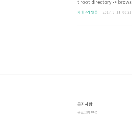
t root directory -> b
추가한 gradle 프로젝트가 생
카테고리 없음
2017. 9. 11. 00:21
드디어 이클립스와 연동할 수
공지사항
블로그명 변경