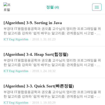
정렬 (4)
[Algorithm] 3-9. Sorting in Java
부경대 IT융합응용공학과 권오흠 교수님의 영리한 프로그래밍을 위
한 알고리즘 강좌와 '쉽게 배우는 알고리즘: 관계중심의 사고법 - 문
병로'등을 통한 알고리즘 학습 강좌 링크3-9. Sorting in Java일반적으
ICT Eng/Algorithm
2018. 1. 31. 01:23
로 정렬은 가장 기본적인 알고리즘이기 때문에, 대부분의 프로그래
밍 언어가 표준 라이브러리의 일부로 정렬을 제공한다.따라서, 일반
적인 상황에서 개발자가 직접 알고리즘을 구현할 경우는 많지 않다
[Algorithm] 3-4. Heap Sort(힙정렬)
고 볼 수 있다.Java에서의 sorting을 알아본다. 기본 타입 데이터의 정
렬Arrays 클래스가 primitive 타입 데이터를 위한 정렬 메소드를 제공
부경대 IT융합응용공학과 권오흠 교수님의 영리한 프로그래밍을 위
한다. int[] data = new int[capacity]; ​ //data[0]에서 data[capacity-1]까지
한 알고리즘 강좌와 '쉽게 배우는 알고리즘: 관계중심의 사고법 - 문
데이터가 꽉 차있는 경우에는 ..
병로'등을 통한 알고리즘 학습 강좌 링크3-4. 힙 정렬(Heap Sort)Heap
ICT Eng/Algorithm
2018. 1. 24. 10:32
과 Heap sort최악의 경우 시간복잡도 O(nlogn)Sorts in place - 추가 배
열 불필요mergesort도 최악의경우 O(nlogn)이었지만, 추가 배열이 필
요했음.이진 힙(binary heap) 자료구조를 사용O(nlogn)의 시간복잡도
[Algorithm] 3-3. Quick Sort(빠른정렬)
를 가지면서, merge sort처럼 추가적인 배열이 필요하지 않기 때문에
좋은 정렬 알고리즘 중 하나다.Heap의 정의Heap은완전 이진 트리(co
부경대 IT융합응용공학과 권오흠 교수님의 영리한 프로그래밍을 위
mplete binary tree)이면서Heap property를 만족해야 한다.동일한 데이
한 알고리즘 강좌와 '쉽게 배우는 알고리즘: 관계중심의 사고법 - 문
터를 ..
병로'등을 통한 알고리즘 학습 강좌 링크3-3. 빠른정렬(Quick Sort)분
ICT Eng/Algorithm
2018. 1. 19. 03:29