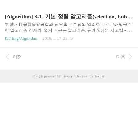
할정복법분할배열을 다음과 같은 조건이 만족되도록 두 부분으로
나눈다.기준값 : pivotelements in lower parts =r일 때, 정렬할 데이터
가 0개 또는 1개이므로 할 일 없음. if (p = x j
[Algorithm] 3-1. 기본 정렬 알고리즘(selection, bubble, insertion sort) with JAVA
부경대 IT융합응용공학과 권오흠 교수님의 영리한 프로그래밍을 위
한 알고리즘 강좌와 '쉽게 배우는 알고리즘: 관계중심의 사고법 - 문
병로'등을 통한 알고리즘 학습 강좌 링크3-1. 정렬simple, slowBubble
ICT Eng/Algorithm
2018. 1. 17. 23:46
sortInsertion sortSelection sortfastQuick sortMerge sortHeap sortO(n)Rad
ix sort기본적인 정렬 알고리즘Selection Sort각 루프마다최대 원소를
찾는다최대 원소와 맨 오른쪽 원소를 교환한다.맨 오른쪽 원소를 제
이전
다음
외한다.하나의 원소만 남을 때까지 위의 루프를 반복한다.pseudocod
eselectionSort(A[], n) { for last
Blog is powered by
Tistory
/ Designed by
Tistory