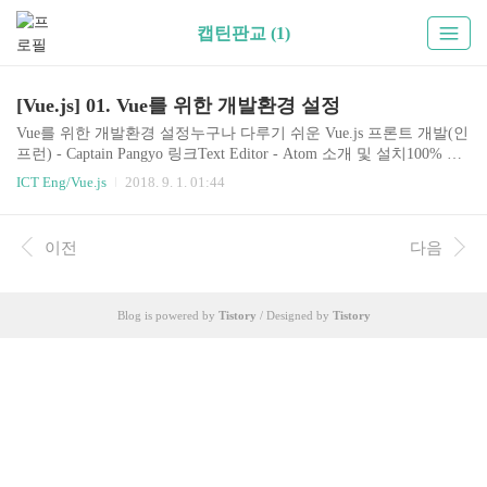
캡틴판교 (1)
[Vue.js] 01. Vue를 위한 개발환경 설정
Vue를 위한 개발환경 설정누구나 다루기 쉬운 Vue.js 프론트 개발(인
프런) - Captain Pangyo 링크Text Editor - Atom 소개 및 설치100% 오
픈소스이며 무료이다. 그리고 github에서 개발, 지원 한다.Atom 플러
ICT Eng/Vue.js
2018. 9. 1. 01:44
그인 테마 설치ctrl + comma : settings 진입Themes 설정Install 탭에서
원하는 테마를 설치UI Theme : SetiSyntax Theme : Atom Material Dar
kAtom 플러그인 패키지 설치atom-beautifycode 정렬autoclose-html시
이전
다음
작 태그를 여는 순간 자동으로 닫는 태그 생성highlight-selected코드
에서 동일한 텍스트를 강조, 같은 변수나 함수를 쫓아갈 때 유용한
플러그인color-pick..
Blog is powered by
Tistory
/ Designed by
Tistory