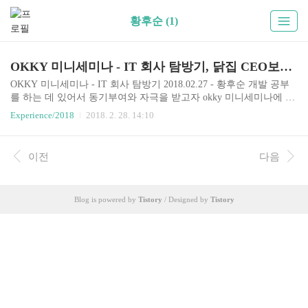
황후순 (1)
OKKY 미니세미나 - IT 회사 탐방기, 닭집 CEO보단 개발자(2018.02.27)
OKKY 미니세미나 - IT 회사 탐방기 2018.02.27 - 황후순 개발 공부
를 하는 데 있어서 동기부여와 자극을 받고자 okky 미니세미나에 자
주 참여하려고 하는 편이다. 2017년 11월 okky의 미니세미나였던 우
Experience/2018
2018. 2. 28. 14:10
아한형제들 이종립님의 세미나를 듣고 굉장한 자극을 받았던 기억
에 고민하지 않고 이브레인으로 향했다. 이번 황후순님의 세미나는
10년 그리고 3개월 그리고 5일 동안 좋은 개발자가 되기 위해 노력하
이전
다음
며 살아왔던 그의 깊이를 조금이나마 느껴볼 수 있는 시간이었다. 더
놀라운 것은, 현재에 만족하지 않고 수년 후의 자기 모습을 그리며
하루하루를 낭비하지 않음이 발표에서 느껴졌다는 것이다. 그 내용
Blog is powered by
Tistory
/ Designed by
Tistory
을 요약해서 아래에 정리했다. 이번 세미나의 결론은 미래에 닭집 C
EO보단 개발자를 해야겠다는 것이..