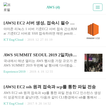
AWS (4)
[AWS] EC2 서버 생성, 접속시 필수 설정
아마존 리눅스 1 서버 기준EC2 서버 접속 간소화M
ac 기준EC2 서버로 SSH 접속하려면 매번 pem파일
과 ip를 입력해야 한다.$ ssh i {pem 키 위치} {publi
ICT Eng/Cloud
2019. 12. 27. 01:19
c Ip주소}~/.ssh/ 디렉토리로 pem 파일을 옮겨 놓으
면 ssh 실행 시 pem 키 파일을 자동으로 읽어 접속
할 수 있다.$ cp {pem키 위치} ~/.ssh/pem키 권한 변
AWS SUMMIT SEOUL 2019 2일차(04/18) 참관기
경$ chmod 600 ~/ssh/{pem 키}pem키가 있는 ~/.ssh
디렉토리에 config 파일 생성$ vim ~/.ssh/config# m
국내에서 매년 열리는 AWS 행사중 가장 규모가 큰
yServiceName용 접근 설정 Host myServiceName Ho
AWS SUMMIT 2019 두번째 날 행사에 다녀왔습니
stName {public Ip 주소} User ec2-user IdentityFile
다.매년 참석자가 폭증하는 느낌 인데요. 세션 이동
Experience/2019
2019. 4. 19. 12:55
~/.ssh/myServiceName.pem..
중 찍은 사진인데 정말정말 사람이 많았습니다.엑
스포 규모와 이벤트도 거대했구요. 이정도 스케일
의 행사를 진행하는 AWS측의 능력도 인정해줘야
[AWS] EC2 ssh 원격 접속과 scp를 통한 파일 전송
할 것 같습니다.제가 들은 세션중 일부 내용을 공유
합니다. ContentsAWS Lambda 내부 동작 방식 및 활
AWS EC2 ssh 원격 접속과 scp를 통한 파일 전송 EC2 인스턴스 생성
용 방법 살펴보기컨테이너와 서버리스 기반 CI/CD
이 성공적으로 끝났다면, 다음과 같이 CLI환경에서 ssh를 통해서 EC
파이프라인 구성하기워크로드에 맞는 클라우드 데
2에 원격 접속을 할 수 있고, scp를 통해 간단한 파일 업/다운로드를
ICT Eng/Cloud
2017. 9. 20. 14:52
이터베이스 찾기진화하는 CloudFront의 이해와 글