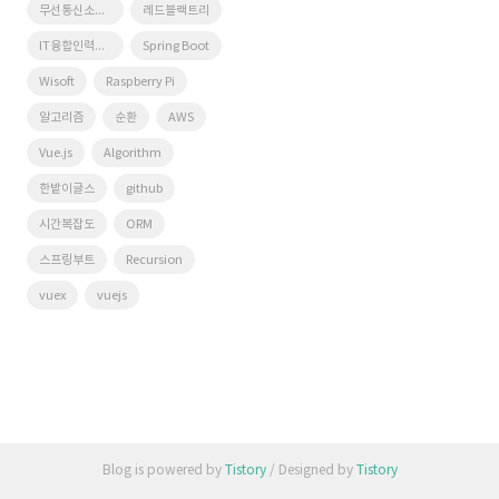
무선통신소프트웨어연구실
레드블랙트리
IT융합인력양성사업단
Spring Boot
Wisoft
Raspberry Pi
알고리즘
순환
AWS
Vue.js
Algorithm
한밭이글스
github
시간복잡도
ORM
스프링부트
Recursion
vuex
vuejs
Blog is powered by
Tistory
/ Designed by
Tistory