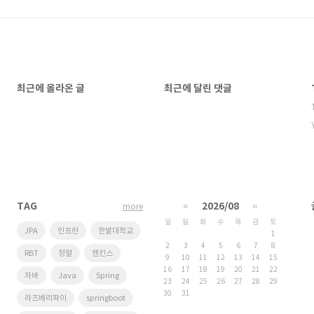
최근에 올라온 글
최근에 달린 댓글
TAG
«
2026/08
»
more
일
월
화
수
목
금
토
JPA
인프런
한밭대학교
1
2
3
4
5
6
7
8
RBT
정렬
젠킨스
9
10
11
12
13
14
15
16
17
18
19
20
21
22
자바
Java
Spring
23
24
25
26
27
28
29
30
31
라즈베리파이
springboot