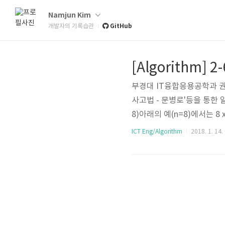
Namjun Kim
GitHub
개발자의 기록습관
부경대 IT융합응용공학과 
사고법 - 문병로'등을 통한 알고리
8)아래의 예(n=8)에서는 
오지 않도록n개의 말을 놓을
ICT Eng/Algorithm
2018. 1. 14.
의 행에 하나의 말이 와야한다
다가, 결정이 막다른 길이다. 