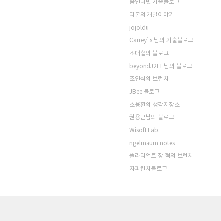
줌인터넷 기술블로그
티몬의 개발이야기
jojoldu
Carrey`s 님의 기술블로그
조대협의 블로그
beyondJ2EE님의 블로그
조인석의 브런치
JBee 블로그
소용환의 생각저장소
권용근님의 블로그
Wisoft Lab.
ngelmaum notes
폴라리언트 장 혁의 브런치
자피킨치블로그