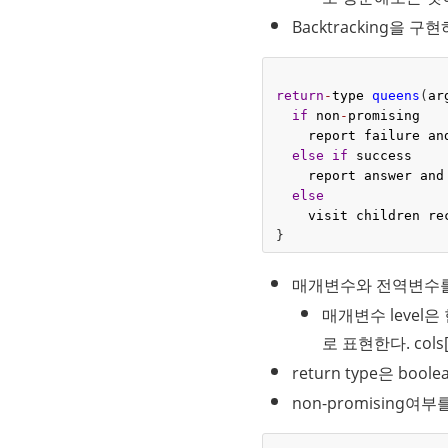
Backtracking을
return
-
type
queens
(
ar
if
non
-
promising
report
failure
an
else
if
success
report
answer
and
else
visit
children
re
}
매개변수와 전역변수를
매개변수 level은
로 표현한다. cols
return type은 b
non-promising