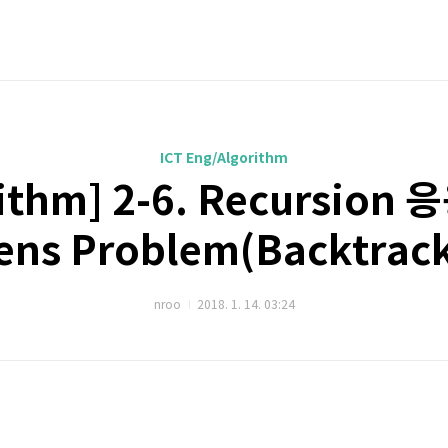
ICT Eng/Algorithm
ithm] 2-6. Recursion 응
ens Problem(Backtrack
nroo
2018. 1. 14. 03:24