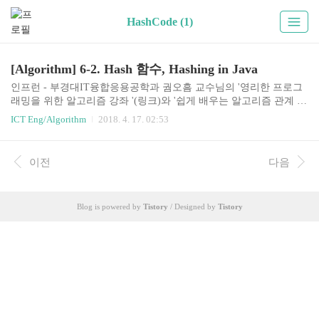
HashCode (1)
[Algorithm] 6-2. Hash 함수, Hashing in Java
인프런 - 부경대IT융합응용공학과 궘오흠 교수님의 '영리한 프로그
래밍을 위한 알고리즘 강좌 '(링크)와 '쉽게 배우는 알고리즘 관계 중
심의 사고법 - 문병로' 참조6-2. Hashing 02좋은 해시 함수란?현실에
ICT Eng/Algorithm
2018. 4. 17. 02:53
서는 키들이 랜덤하지 않음만약 키들의 통계적 분포에 대해 알고 있
다면 이를 이용해서 해시 함수를 고안하는 것이 가능하겠지만 현실
적으로 어려움키들이 어떤 특정한 (가시적인) 패턴을 가지더라도 해
이전
다음
시함수값이 불규칙적이 되도록 하는게 바람직하다.해시함수값이 키
의 특정 부분에 의해서만 결정되지 않아야 함해시 함수Division 기법
h(k) = k mod m예: m = 20 and k = 91 ==> h(k) = 11장점: 한번의 mod
Blog is powered by
Tistory
/ Designed by
Tistory
연산으로 계산, 따라서 빠름단점: 어떤 m값에 대해서는 해시 함수값
이 ..