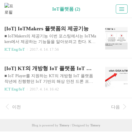
IoT플랫폼 (2)
[IoT] IoTMakers 플랫폼의 제공기능
■ IoTMakers의 제공기능 이번 포스팅에서는 IoTMa
kers에서 제공하는 기능들을 알아보려고 한다. KT
에서 제공하는 개방형 IoT플랫폼인 GiGA IoTMake
ICT Eng/IoT
2017. 4. 14. 17:56
rs(이하 Makers)는 크게 세 가지의 대영역으로 자사
의 플랫폼의 제공기능에 대해 정의 한다. Maker가
플랫폼 사용자들의 손쉬운 디바이스 연동을 위해
[IoT] KT의 개방형 IoT 플랫폼 IoT Makers 소개
제공하는 기능을 네가지 항목으로 소개할 수 있다.
첫번째, KT의 표준 I/F, 국제 표준 프로토콜을 지원
■ IoT Player를 지원하는 KT의 개방형 IoT 플랫폼
하고, SDK를 제공합니다. 이를통해 다양한 디바이
작년에 진행했던 IoT 기반의 해상 안전 드론 프로
스와 센서를 손쉽게 연동 할 수 있다. (KT의 표준 I/
젝트(SAFER)를 진행하면서 사용했던 KT사의 개
ICT Eng/IoT
2017. 4. 14. 16:42
F 프로콜은 TCP, HTTP, MQTT, CoAP 으로 정의하
방형 IoT플랫폼에 대해서 설명하고자 한다. 팀원들
고 있으며, 국제 표준 프로토콜은 oneM2M을 예로
과 프로젝트에 적용 할 여러가지 개방형 IoT플랫폼
들 수 있다.) 두번째, GUI 기반으로 사용자 어댑터
을 직접 학습하고 비교해 본 결과 KT의 IoT플랫폼
이전
다음
를 ..
을 선정했으며, IoTMakers의 메인페이지에 가보면
친절한 소개와 함께 간단한 튜토리얼과 API문서를
제공 받을 수 있다. 학부 3학년 이었던 나에게 IoT
Blog is powered by
Tistory
/ Designed by
Tistory
플랫폼에 대해서 몰랐던 사용자를 위한 자세한 설
명과 튜토리얼을 통해 진입장벽을 낮추려고 하는