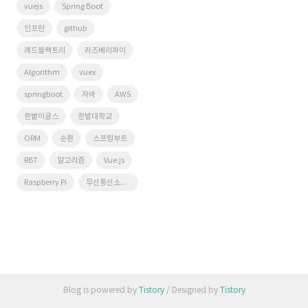
vuejs
Spring Boot
인프런
github
레드블랙트리
라즈베리파이
Algorithm
vuex
springboot
자바
AWS
한밭이글스
한밭대학교
ORM
순환
스프링부트
RBT
알고리즘
Vue.js
Raspberry Pi
무선통신소프트웨어연구실
Blog is powered by
Tistory
/ Designed by
Tistory