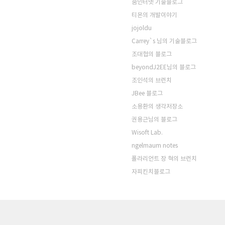
줌인터넷 기술블로그
티몬의 개발이야기
jojoldu
Carrey`s 님의 기술블로그
조대협의 블로그
beyondJ2EE님의 블로그
조인석의 브런치
JBee 블로그
소용환의 생각저장소
권용근님의 블로그
Wisoft Lab.
ngelmaum notes
폴라리언트 장 혁의 브런치
자피킨치블로그