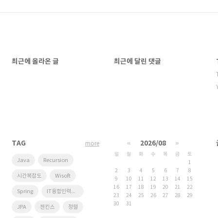
최근에 올라온 글
최근에 달린 댓글
TAG
«
2026/08
»
more
일
월
화
수
목
금
토
Java
Recursion
1
2
3
4
5
6
7
8
시간복잡도
Wisoft
9
10
11
12
13
14
15
16
17
18
19
20
21
22
Spring
IT융합인력양성사업단
23
24
25
26
27
28
29
30
31
JPA
젠킨스
정렬