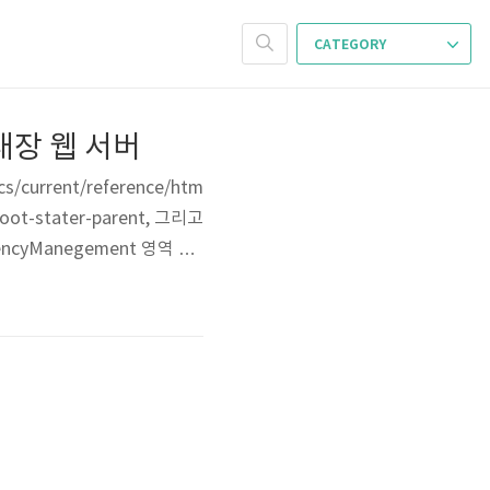
CATEGORY
 내장 웹 서버
current/reference/htm
boot-stater-parent, 그리고
encyManegement 영역 안
의 버전을 명시하지 않아도 되