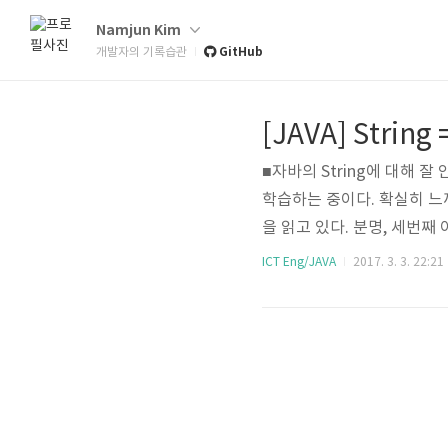
Namjun Kim
GitHub
개발자의 기록습관
[JAVA] String 
■자바의 String에 대해 
학습하는 중이다. 확실히 느
을 읽고 있다. 분명, 세번째
제는 Java의 String이다.
ICT Eng/JAVA
2017. 3. 3. 22:21
대해 잘 알고 있다고 말할수
의 객체가 생성이 될까? public cl
s) { String name1 = new S