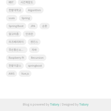
RBT
시간복잡도
한밭대학교
Algorithm
vuex
Spring
Spring Boot
JPA
순환
알고리즘
인프런
라즈베리파이
젠킨스
무선통신소프트웨어연구실
자바
Raspberry Pi
Recursion
한밭이글스
springboot
AWS
Vue.js
Blog is powered by
Tistory
/ Designed by
Tistory