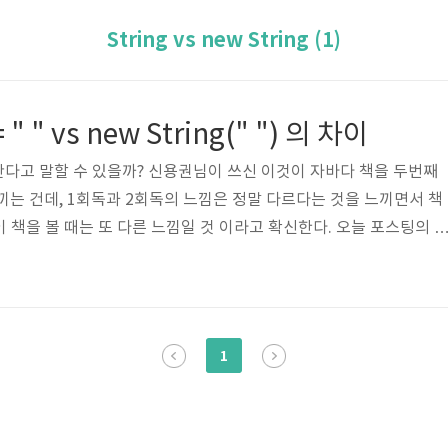
String vs new String (1)
= " " vs new String(" ") 의 차이
잘 안다고 말할 수 있을까? 신용권님이 쓰신 이것이 자바다 책을 두번째
끼는 건데, 1회독과 2회독의 느낌은 정말 다르다는 것을 느끼면서 책
 이 책을 볼 때는 또 다른 느낌일 것 이라고 확신한다. 오늘 포스팅의 
 과연, 웹 개발자를 목표로 Java를 공부하고 있는 내가 자바의 String
 있을까? 라는 생각의 이 포스팅의 시발점이다. 아래의 코드에서 몇개
ass StringExample { public static void main(String [] arg
tring("nroo..
1