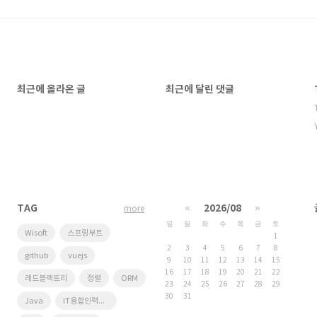
최근에 올라온 글
최근에 달린 댓글
TAG
«
2026/08
»
more
일
월
화
수
목
금
토
Wisoft
스프링부트
1
2
3
4
5
6
7
8
github
vuejs
9
10
11
12
13
14
15
16
17
18
19
20
21
22
레드블랙트리
정렬
ORM
23
24
25
26
27
28
29
30
31
Java
IT융합인력양성사업단