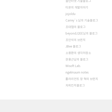
줌인터넷 기술블로그
티몬의 개발이야기
jojoldu
Carrey`s 님의 기술블로그
조대협의 블로그
beyondJ2EE님의 블로그
조인석의 브런치
JBee 블로그
소용환의 생각저장소
권용근님의 블로그
Wisoft Lab.
ngelmaum notes
폴라리언트 장 혁의 브런치
자피킨치블로그