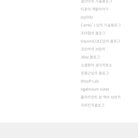
줌인터넷 기술블로그
티몬의 개발이야기
jojoldu
Carrey`s 님의 기술블로그
조대협의 블로그
beyondJ2EE님의 블로그
조인석의 브런치
JBee 블로그
소용환의 생각저장소
권용근님의 블로그
Wisoft Lab.
ngelmaum notes
폴라리언트 장 혁의 브런치
자피킨치블로그