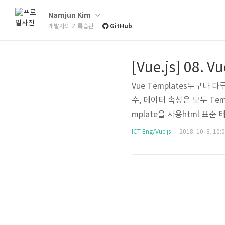
Namjun Kim
GitHub
개발자의 기록습관
[Vue.js] 08.
Vue Templates누구나 다
수, 데이터 속성은 모두 Tem
mplate을 사용html 표준
저가 그려내는 것들에는 뷰의
ICT Eng/Vue.js
2018. 10. 8. 10:
처럼, 뷰에 맵핑된 데이터를
면의 요소를 자동으로 갱신한다