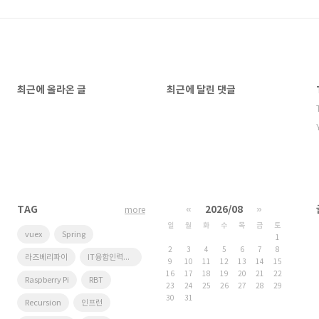
최근에 올라온 글
최근에 달린 댓글
TAG
«
2026/08
»
more
일
월
화
수
목
금
토
vuex
Spring
1
2
3
4
5
6
7
8
라즈베리파이
IT융합인력양성사업단
9
10
11
12
13
14
15
16
17
18
19
20
21
22
Raspberry Pi
RBT
23
24
25
26
27
28
29
30
31
Recursion
인프런