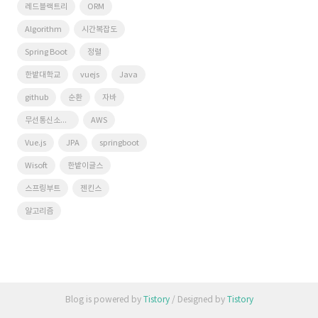
레드블랙트리
ORM
Algorithm
시간복잡도
Spring Boot
정렬
한밭대학교
vuejs
Java
github
순환
자바
무선통신소프트웨어연구실
AWS
Vue.js
JPA
springboot
Wisoft
한밭이글스
스프링부트
젠킨스
알고리즘
Blog is powered by
Tistory
/ Designed by
Tistory