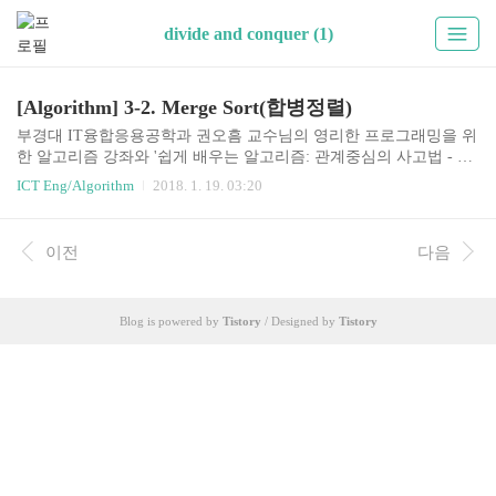
divide and conquer (1)
[Algorithm] 3-2. Merge Sort(합병정렬)
부경대 IT융합응용공학과 권오흠 교수님의 영리한 프로그래밍을 위
한 알고리즘 강좌와 '쉽게 배우는 알고리즘: 관계중심의 사고법 - 문
병로'등을 통한 알고리즘 학습 강좌 링크3-2. 합병정렬(Merge sort)si
ICT Eng/Algorithm
2018. 1. 19. 03:20
mple, slowBubble sortInsertion sortSelection sortfastQuick sortMerge sor
tHeap sortO(n)Radix sort 분할 정복법 "Divide and Conquer"merge sort
와 quick sort는 분할 정복 알고리즘을 사용한다.기본적으로 resursion
이전
다음
을 사용하여 문제를 해결하는 기법이다.아래의 세가지 단계를 거쳐
서 문제를 해결한다.분할해결하고자 하는 문제를 작은 크기의 동일
한 문제들로 분할크기는 작은 사이즈의 문제이지만, 문제..
Blog is powered by
Tistory
/ Designed by
Tistory