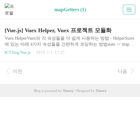
mapGetters (1)
[Vue.js] Vuex Helper, Vuex 프로젝트 모듈화
Vuex HelperVuex의 각 속성들을 더 쉽게 사용하는 방법 - HelperStore
에 있는 아래 4가지 속성들을 간편하게 코딩하는 방법state -> mapSta
tegetters -> mapGettersmutations -> mapMutationsactions -> mapActions
ICT Eng/Vue.js
2019. 3. 1. 17:27
Helper의 사용법helper를 사용하고자 하는 vue 파일에서 아래와 같이
해당 helper를 로딩만약 헬퍼를 사용하지 않았다면, State에 정의 된 n
um에 접근하려면 this.$store.state.num 와 같이 접근해야 한다.생소하
이전
다음
게 보이는 mapState앞에 있는 ...은 ES6의 Object Spread Operator이다.
Vue.js를 위한 ES6 정리 내용 링크//App.vue import { ma..
Blog is powered by
Tistory
/ Designed by
Tistory