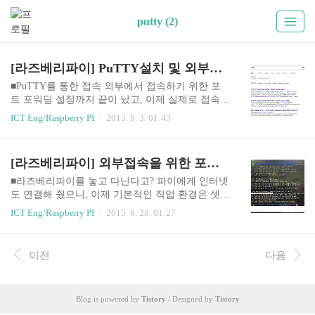
putty (2)
[라즈베리파이] PuTTY설치 및 외부접속
■PuTTY를 통한 접속 외부에서 접속하기 위한 포
트 포워딩 설정까지 끝이 났고, 이제 실제로 접속해
보려고 합니다. 간단하게 아래 가이드를 따라서 Pu
ICT Eng/Raspberry PI
2015. 9. 3. 01:43
TTY를 설치하고, 접속 해보도록 하겠습니다. 순서
대로만 따라서 설치하시면 됩니다! 리눅스 가상머
신 PuTTY설치가 끝났습니다.프로그램을 실행시키
[라즈베리파이] 외부접속을 위한 포트포워딩
면 아래와 같은 설정창이 나타납니다. 파란색 박스
안에 공유기 IP주소와 아까 위에서 포트포워딩 설
■라즈베리파이를 놓고 다닌다고? 파이에게 인터넷
정한 외부포트번호를 입력하고, Open하면 연결이
도 연결해 줬으니, 이제 기본적인 작업 환경은 셋팅
잘 됐을경우 접속에 성공하게 됩니다. 최초 접속시
이 되었다고 볼 수 있습니다. 허나, 매번 파이를 들
ICT Eng/Raspberry PI
2015. 8. 28. 01:27
경고창이 뜨는데 Yes눌러주시면 다음과 같이 로그
고 다니면서 키보드, 마우스, 모니터 심지어 무선인
인 화면이 생성됩니다.id(pi)와 password(raspberry)
터넷 설정까지 다시 셋팅하기가 힘든게 사실입니
를 입력하고 로그인을 하시면 됩니다. 참 간단하게
다. 그렇기 때문에, 작업 원점에 파이를 항상 연결
이전
다음
외부에서 파이로의 접속에 성공했습니다. 이제 우
해 놓은 상태에서, 좀 더 스마트하게 외부에서 파이
린 더..
에 접속해보려고 합니다. 일단, 파이의 IP를 확인하
겠습니다. 현재 192.168.0.176으로 할당되어 있는
Blog is powered by
Tistory
/ Designed by
Tistory
것을 알 수 있습니다. 여기서 사용되는 명령어는 if
config입니다. (ipconfig와 혼동금지!) ■포트포워딩