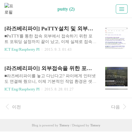
putty (2)
[라즈베리파이] PuTTY설치 및 외부접속
■PuTTY를 통한 접속 외부에서 접속하기 위한 포
트 포워딩 설정까지 끝이 났고, 이제 실제로 접속해
보려고 합니다. 간단하게 아래 가이드를 따라서 Pu
ICT Eng/Raspberry PI
2015. 9. 3. 01:43
TTY를 설치하고, 접속 해보도록 하겠습니다. 순서
대로만 따라서 설치하시면 됩니다! 리눅스 가상머
신 PuTTY설치가 끝났습니다.프로그램을 실행시키
[라즈베리파이] 외부접속을 위한 포트포워딩
면 아래와 같은 설정창이 나타납니다. 파란색 박스
안에 공유기 IP주소와 아까 위에서 포트포워딩 설
■라즈베리파이를 놓고 다닌다고? 파이에게 인터넷
정한 외부포트번호를 입력하고, Open하면 연결이
도 연결해 줬으니, 이제 기본적인 작업 환경은 셋팅
잘 됐을경우 접속에 성공하게 됩니다. 최초 접속시
이 되었다고 볼 수 있습니다. 허나, 매번 파이를 들
ICT Eng/Raspberry PI
2015. 8. 28. 01:27
경고창이 뜨는데 Yes눌러주시면 다음과 같이 로그
고 다니면서 키보드, 마우스, 모니터 심지어 무선인
인 화면이 생성됩니다.id(pi)와 password(raspberry)
터넷 설정까지 다시 셋팅하기가 힘든게 사실입니
를 입력하고 로그인을 하시면 됩니다. 참 간단하게
다. 그렇기 때문에, 작업 원점에 파이를 항상 연결
이전
다음
외부에서 파이로의 접속에 성공했습니다. 이제 우
해 놓은 상태에서, 좀 더 스마트하게 외부에서 파이
린 더..
에 접속해보려고 합니다. 일단, 파이의 IP를 확인하
겠습니다. 현재 192.168.0.176으로 할당되어 있는
Blog is powered by
Tistory
/ Designed by
Tistory
것을 알 수 있습니다. 여기서 사용되는 명령어는 if
config입니다. (ipconfig와 혼동금지!) ■포트포워딩