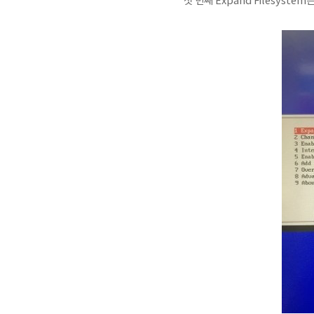
첫 번째 Expand Filesys