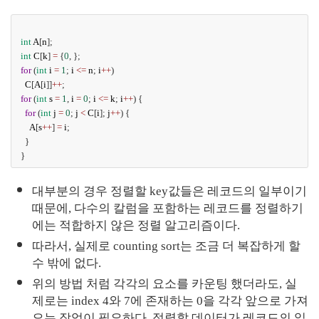
int
A
[
n
];
int
C
[
k
] 
=
 {
0
, };
for
 (
int
i
=
1
; 
i
<=
n
; 
i
++
)
C
[
A
[
i
]]
++
;
for
 (
int
s
=
1
, 
i
=
0
; 
i
<=
k
; 
i
++
) {
for
 (
int
j
=
0
; 
j
<
C
[
i
]; 
j
++
) {
A
[
s
++
] 
=
i
;
  }
}
대부분의 경우 정렬할 key값들은 레코드의 일부이기 
때문에, 다수의 칼럼을 포함하는 레코드를 정렬하기
에는 적합하지 않은 정렬 알고리즘이다.
따라서, 실제로 counting sort는 조금 더 복잡하게 할 
수 밖에 없다.
위의 방법 처럼 각각의 요소를 카운팅 했더라도, 실
제로는 index 4와 7에 존재하는 0을 각각 앞으로 가져
오는 작업이 필요하다. 정렬할 데이터가 레코드의 일