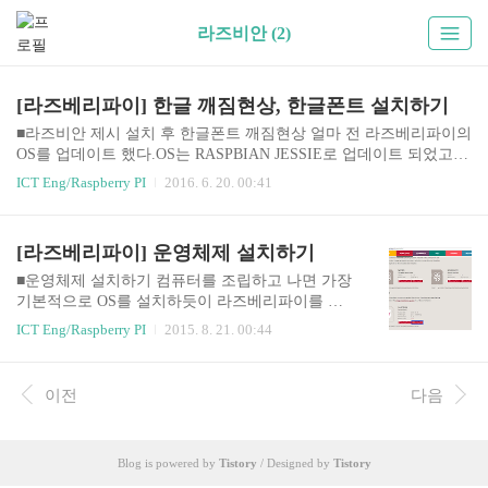
라즈비안 (2)
[라즈베리파이] 한글 깨짐현상, 한글폰트 설치하기
■라즈비안 제시 설치 후 한글폰트 깨짐현상 얼마 전 라즈베리파이의
OS를 업데이트 했다.OS는 RASPBIAN JESSIE로 업데이트 되었고,
아래 링크를 따라들어가서 설치하면 된다.설치 방법은 본 블로그의
ICT Eng/Raspberry PI
2016. 6. 20. 00:41
라즈베리파이 카테고리 두번째 운영체제 설치하기 포스팅 글을 따
라서 천천히 하면 된다:) RASPBEAN JESSIE : https://www.raspberryp
i.org/downloads/raspbian/ 운영체제를 깔고나서, 인터넷에 접속해봤더
[라즈베리파이] 운영체제 설치하기
니 네이버 메인페이지가 네모로 가득차는 현상이 발생했다. 한글이
깨져서 나타났던것... 본인과 같은 당황스러움을 겪었을 분들이 많을
■운영체제 설치하기 컴퓨터를 조립하고 나면 가장
것 같아서 간단하게 해결하는 방법을 공유한다. 정말 간단하다. 아래
기본적으로 OS를 설치하듯이 라즈베리파이를 동
명령어 한줄 치고, sudo apt-get install tt..
작시키기 위해서 SD카드에 OS를 설치해야 합니다.
ICT Eng/Raspberry PI
2015. 8. 21. 00:44
라즈베리파이에서는 SD카드에 OS이미지를 구워
서 사용 할 것이기 때문에 먼저 이미지파일을 다운
받으러 이동하겠습니다. https://www.raspberrypi.or
이전
다음
g/downloads/ 라즈베리파이용으로 배포되고 있는
운영체제들이 많지만 가장 많이 사용되고 있는 라
즈비안을 설치하겠습니다. 화면의 파란색 상자, 압
Blog is powered by
Tistory
/ Designed by
Tistory
축파일을 다운받겠습니다. 이미지파일을 다운 받
는데 시간이 걸리는 관계로 다음단계로 진행하겠