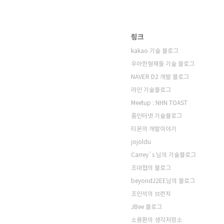
링크
kakao 기술 블로그
우아한형제들 기술 블로그
NAVER D2 개발 블로그
라인 기술블로그
Meetup : NHN TOAST
줌인터넷 기술블로그
티몬의 개발이야기
jojoldu
Carrey`s 님의 기술블로그
조대협의 블로그
beyondJ2EE님의 블로그
조인석의 브런치
JBee 블로그
소용환의 생각저장소