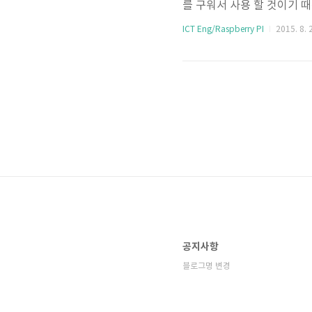
를 구워서 사용 할 것이기 때
raspberrypi.org/d
ICT Eng/Raspberry PI
2015. 8. 
이 사용되고 있는 라즈비안
이미지파일을 다운 받는데 
스, 설치가이드 링크를 클릭
방법이 소개되어있고, 친절하
공지사항
블로그명 변경