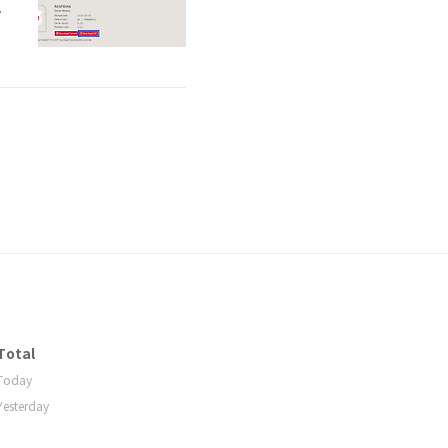
.
많
는
Total
Today
Yesterday