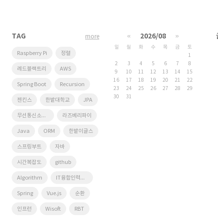
TAG
«
2026/08
»
more
일
월
화
수
목
금
토
Raspberry Pi
정렬
1
2
3
4
5
6
7
8
레드블랙트리
AWS
9
10
11
12
13
14
15
16
17
18
19
20
21
22
Spring Boot
Recursion
23
24
25
26
27
28
29
30
31
젠킨스
한밭대학교
JPA
무선통신소프트웨어연구실
라즈베리파이
Java
ORM
한밭이글스
스프링부트
자바
시간복잡도
github
Algorithm
IT융합인력양성사업단
Spring
Vue.js
순환
인프런
Wisoft
RBT