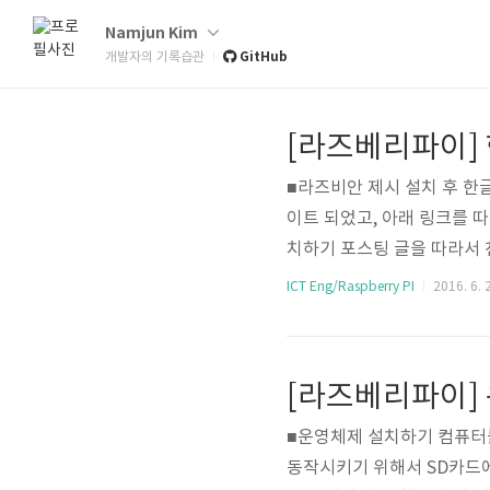
Namjun Kim
GitHub
개발자의 기록습관
[라즈베리파이]
■라즈비안 제시 설치 후 한글
이트 되었고, 아래 링크를 
치하기 포스팅 글을 따라서 천천히 하
an/ 운영체제를 깔고나서,
ICT Eng/Raspberry PI
2016. 6. 
타났던것... 본인과 같은 
래명령어 한줄 치고, sudo apt-g
[라즈베리파이]
■운영체제 설치하기 컴퓨터
동작시키기 위해서 SD카드에