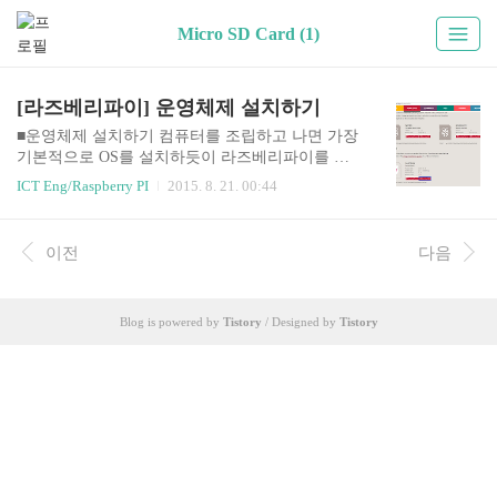
Micro SD Card (1)
[라즈베리파이] 운영체제 설치하기
■운영체제 설치하기 컴퓨터를 조립하고 나면 가장
기본적으로 OS를 설치하듯이 라즈베리파이를 동
작시키기 위해서 SD카드에 OS를 설치해야 합니다.
ICT Eng/Raspberry PI
2015. 8. 21. 00:44
라즈베리파이에서는 SD카드에 OS이미지를 구워
서 사용 할 것이기 때문에 먼저 이미지파일을 다운
받으러 이동하겠습니다. https://www.raspberrypi.or
이전
다음
g/downloads/ 라즈베리파이용으로 배포되고 있는
운영체제들이 많지만 가장 많이 사용되고 있는 라
즈비안을 설치하겠습니다. 화면의 파란색 상자, 압
Blog is powered by
Tistory
/ Designed by
Tistory
축파일을 다운받겠습니다. 이미지파일을 다운 받
는데 시간이 걸리는 관계로 다음단계로 진행하겠
습니다. 화면의 파란색 박스, 설치가이드 링크를 클
릭하여 이동하겠습니다. 이동하면 다음과 같이 SD
카드에 이미지를 굽는 방법이 소개되어있고, 친절
하게 굽기 위한 프로..