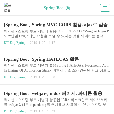
Spring Boot (8)
[Spring Boot] Spring MVC CORS 활용, ajax로 검증
백기선 - 스프링 부트 개념과 활용CORSSOP와 CORSSingle-Origin P
olicy단일 Origin에만 요청을 보낼 수 있다는 것을 의미하는 정책기
본적으로 SOP가 적용되어 있어서, Origin이 다르면 호출할 수 없다.
ICT Eng/Spring
2019. 1. 25. 11:17
REST API가 http://localhost:8080 을 통해서 서비스 되고있고, 18080
포트를 사용하는 애플리케이션에서 그 REST API를 호출하려고 한
다. 기본적으로 SOP에 위반 되기 때문에 호출하지 못한다.Cross-Orig
[Spring Boot] Spring HATEOAS 활용
in Resource SharingSOP를 우회하기 위한 표준서로 다른 Origin이 리
소스를 공유할 수 있는 기술Origin?URI 스키마 (http, https)hostname
백기선 - 스프링 부트 개념과 활용Spring HATEOASHypermedia As T
(io.namjune, localhost)포트(8080, 18..
he Engine Of Application State서버현재 리소스와 연관된 링크 정보를
클라이언트에게 제공한다.클라이언트연관된 링크 정보를 바탕으로
ICT Eng/Spring
2019. 1. 25. 10:58
리소스에 접근한다.연관된 링크 정보RelationHypertext Referencesprin
g-boot-stater-hateoas 의존성 추가https://spring.io/understanding/HATEO
AShttps://spring.io/guides/gs/rest-hateoas/https://docs.spring.io/spring-hat
[Spring Boot] webjars, index 페이지, 파비콘 활용
eoas/docs/current/reference/html/ObjectMapper 제공(stater-web이 제공
해서 우리는 sta..
백기선 - 스프링 부트 개념과 활용웹 JAR자바스크립트 라이브러리
를 webjar형태로 dependency를 추가해서 사용할 수 있다.스프링 부트
에서 추가로 제공하는 기능이있는데, jquery의 버전이 올라갈 때마다
ICT Eng/Spring
2019. 1. 17. 17:49