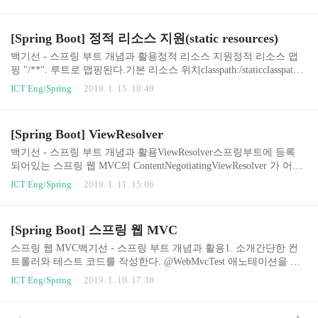
버전을 일일히 바꿔주지 않아도 된다. 이 기능을 사용하려면 webjars
-locator-core 의존성을 추가해야 한다.이것의 내부적인 동작은 spring
framework의 resource chaining에 의해서 이루어진다. 필요하다면 더
[Spring Boot] 정적 리소스 지원(static resources)
자세히 공부하자.dependencies { ... compile group: 'org.webjars.bower',
name: 'jquery', version: '3.3.1' compile group: 'org.webjars', name: 'webj
백기선 - 스프링 부트 개념과 활용정적 리소스 지원정적 리소스 맵
ars-l..
핑 "/**". 루트로 맵핑된다.기본 리소스 위치classpath:/staticclasspath:/
publicclasspath:/resources/classpath:/META-INF/resources예) "/hello.htm
ICT Eng/Spring
2019. 1. 15. 18:49
l" 접근시 /static/hello.html 응답spring.mvc.static-path-pattern: 맵핑 설
정 변경 가능application.yml에서 spring.mvc.static-path-pattern: /static/
** 으로 설정 변경시localhost:8080/hello.html => localhost:8080/static/h
[Spring Boot] ViewResolver
ello.html로 접근spring.mvc.static-locations: 리소..
백기선 - 스프링 부트 개념과 활용ViewResolver스프링부트에 등록
되어있는 스프링 웹 MVC의 ContentNegotiatingViewResolver 가 어떤
contentType일 때 어떤 응답을 보내고, accept header 요청에 의해서
ICT Eng/Spring
2019. 1. 11. 15:06
해당 요청에 맞는 응답을 보내는 작업을 알아서 해준다.https://docs.s
pring.io/spring/docs/5.0.7.RELEASE/spring-framework-reference/web.ht
ml#mvc-multiple-representations그래서 Accept header를 XML 타입으
[Spring Boot] 스프링 웹 MVC
로 설정하고 xpath를 이용해서 XML로 받는 응답을 검증하는 테스트
코드를 작성하고 실행시켜보면 406 HttpMediaTypeNotAcceptableEx..
스프링 웹 MVC백기선 - 스프링 부트 개념과 활용1. 소개간단한 컨
트롤러와 테스트 코드를 작성한다. @WebMvcTest 애노테이션을 사
용하면 MockMvc를 주입받아서 사용할 수 있다.아래의 테스트에서
ICT Eng/Spring
2019. 1. 10. 17:38
우리는 아무런 설정파일을 작성하지 않았지만 스프링 MVC의 기능
을 사용할 수 있었다. 이것이 가능한 것은 스프링 부트가 제공해주는
기본설정 때문이다.자세히 말해서 spring-boot-starter의존성을 추가