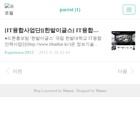
parrot (1)
[IT융합사업단][한밭이글스] IT융합사업단 드론팀 1기 출발
●드론홍보팀 '한밭이글스' 국립 한밭대학교 IT융합
인력사업단(http://www.ithanbat.kr/)은 정보기술대
학 학생들을 위해 지방대학특성화사업(CK-1사업)
Experience/2015
2015. 8. 24. 02:43
을 2014년부터 5년간 수행합니다. 사업단은 기본을
바로 세우기 위한 역량기반교육, 학생들에게 졸업
후 희망을 주는 맞춤형 교육프로그램을 운영하고,
이전
다음
IT 융합을 구현할 수 있는 인재를 양성함으로써 지
역 경제의 활성화에 이바지 할 것이라는 목표를 가
지고 있습니다. IT사업단에서 학기시작과 동시에
Blog is powered by
Tistory
/ Designed by
Tistory
사업단의 목표와 발전방향, 지원계획 등을 자세하
게 설명해주는 설명회를 개최했고, 그 설명회 때 드
론홍보팀 '한밭이글스'에 대한 이야기를 들었습니
다. 요즘 핫 이슈인 드론을 이용하여 사업단 홍보를
함과 동시에 드론을 가까이에서 접하고, 조금 더 깊
숙한 ..