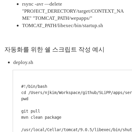
rsync -avr —delete 
"PROJECT_DERECTORY/target/CONTEXT_NA
ME" "TOMCAT_PATH/wepapps/"
TOMCAT_PATH/libexec/bin/startup.sh
자동화를 위한 쉘 스크립트 작성 예시
deploy.sh
#!/bin/bash

cd /Users/njkim/Workspace/github/SLiPP/apps/ser
pwd

git pull

mvn clean package

/usr/local/Cellar/tomcat/9.0.5/libexec/bin/shut