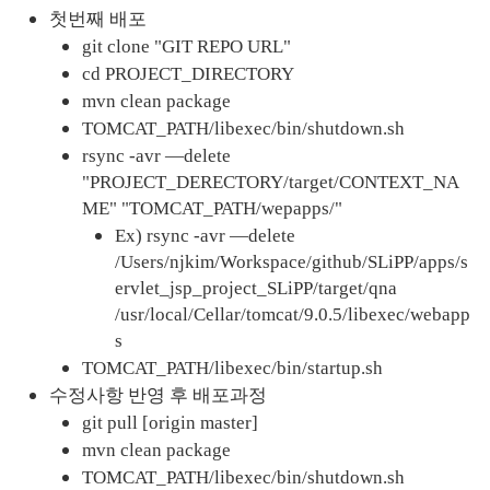
첫번째 배포
git clone "GIT REPO URL"
cd PROJECT_DIRECTORY
mvn clean package
TOMCAT_PATH/libexec/bin/shutdown.sh
rsync -avr —delete 
"PROJECT_DERECTORY/target/CONTEXT_NA
ME" "TOMCAT_PATH/wepapps/"
Ex) rsync -avr —delete 
/Users/njkim/Workspace/github/SLiPP/apps/s
ervlet_jsp_project_SLiPP/target/qna 
/usr/local/Cellar/tomcat/9.0.5/libexec/webapp
s
TOMCAT_PATH/libexec/bin/startup.sh
수정사항 반영 후 배포과정
git pull [origin master]
mvn clean package 
TOMCAT_PATH/libexec/bin/shutdown.sh