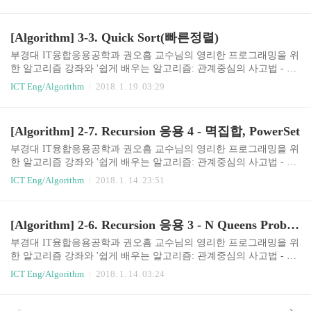
로 정렬은 가장 기본적인 알고리즘이기 때문에, 대부분의 프로그래
밍 언어가 표준 라이브러리의 일부로 정렬을 제공한다.따라서, 일반
적인 상황에서 개발자가 직접 알고리즘을 구현할 경우는 많지 않다
[Algorithm] 3-3. Quick Sort(빠른정렬)
고 볼 수 있다.Java에서의 sorting을 알아본다. 기본 타입 데이터의 정
렬Arrays 클래스가 primitive 타입 데이터를 위한 정렬 메소드를 제공
부경대 IT융합응용공학과 권오흠 교수님의 영리한 프로그래밍을 위
한다. int[] data = new int[capacity]; ​ //data[0]에서 data[capacity-1]까지
한 알고리즘 강좌와 '쉽게 배우는 알고리즘: 관계중심의 사고법 - 문
데이터가 꽉 차있는 경우에는 ..
병로'등을 통한 알고리즘 학습 강좌 링크3-3. 빠른정렬(Quick Sort)분
ICT Eng/Algorithm
2018. 1. 19. 03:29
할정복법분할배열을 다음과 같은 조건이 만족되도록 두 부분으로
나눈다.기준값 : pivotelements in lower parts =r일 때, 정렬할 데이터
가 0개 또는 1개이므로 할 일 없음. if (p = x j
[Algorithm] 2-7. Recursion 응용 4 - 멱집합, PowerSet
부경대 IT융합응용공학과 권오흠 교수님의 영리한 프로그래밍을 위
한 알고리즘 강좌와 '쉽게 배우는 알고리즘: 관계중심의 사고법 - 문
병로'등을 통한 알고리즘 학습 강좌 링크2-7. Recursion의 응용 4 - 멱
ICT Eng/Algorithm
2018. 1. 14. 23:51
집합멱집합 - Powerset어떤 집합의 모든 부분집합을 멱집합이라고
부른다.임의의 집합 data = {a, b, c, d}의 모든 부분집합은2ⁿ = 16개
이다. Recursion을 이용하여 모든 부분집합을 나열{a, b, c, d, e, f}의
[Algorithm] 2-6. Recursion 응용 3 - N Queens Problem(Backtracking)
모든 부분집합을 나열하려면먼저 a를 포함하지 않는 부분집합과a를
포함하는 부분집합으로 나눌 수 있다.따라서, 아래와 같이 표현할 수
부경대 IT융합응용공학과 권오흠 교수님의 영리한 프로그래밍을 위
있다.a를 포함하지 않는 부분집합a를 제외한 {b, c, d, e, f}의 모든 부
한 알고리즘 강좌와 '쉽게 배우는 알고리즘: 관계중심의 사고법 - 문
분집합들을 나열하고a를 포함하는 부분..
병로'등을 통한 알고리즘 학습 강좌 링크2-6. Recursion의 응용 3 - n q
ICT Eng/Algorithm
2018. 1. 14. 03:24
ueens problemN-Queens problem(n=8)아래의 예(n=8)에서는 8 x 8 체
스보드에 8개의 말을 놓는데,그중에 어떤 말들도 동일한 행, 동일한
열, 동일한 대각선 상에 오지 않도록n개의 말을 놓을 수 있는가에 대