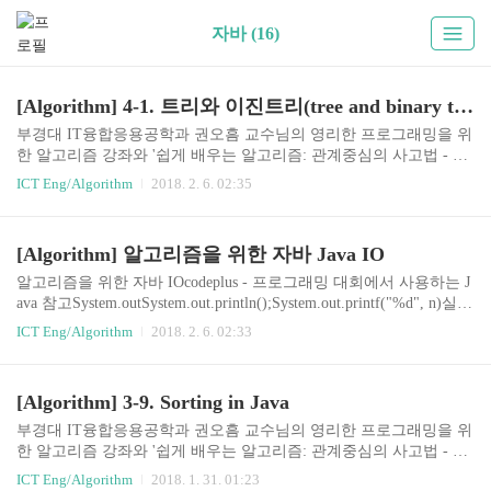
자바 (16)
[Algorithm] 4-1. 트리와 이진트리(tree and binary tree)
부경대 IT융합응용공학과 권오흠 교수님의 영리한 프로그래밍을 위
한 알고리즘 강좌와 '쉽게 배우는 알고리즘: 관계중심의 사고법 - 문
병로'등을 통한 알고리즘 학습 강좌 링크4-1. 트리와 이진트리트리(T
ICT Eng/Algorithm
2018. 2. 6. 02:35
ree)계층적인 구조를 표현하기 위해 사용하는 자료구조조직도디렉
토리와 서브디렉토리 구조가계도용어루트(Root)트리는 노드(node)
들과 노드들을 연결하는 링크(link)들로 구성된다.맨 위의 노드를 루
[Algorithm] 알고리즘을 위한 자바 Java IO
트라고 한다.부모-자식(parent-child) 관계각 노드들의 상하 관계를
부모-자식(parent-child)관계로 나타낸다.형제 관계(sibling)루트노드
알고리즘을 위한 자바 IOcodeplus - 프로그래밍 대회에서 사용하는 J
를 제외한 트리의 모든 노드들은 유일한 부모노드를 가진다.부모가
ava 참고System.outSystem.out.println();System.out.printf("%d", n)실수
동일한 노드들을 형제 관계라고 부른다.리프(leaf) 노드자식이 없는
형, 문자형 자료 출력 가능Scannernext[자료형]을 이용해서 입력을
ICT Eng/Algorithm
2018. 2. 6. 02:33
노드들을 leaf노..
받을 수 있고,hasNext[자료형]을 이용해서 입력받을 수 있는 자료형
이 있는지 구할 수 있다.두 수 입력 public class Main { public static voi
d main(String[] args) { Scanner scanner = new Scanner(System.in); int a,
[Algorithm] 3-9. Sorting in Java
b; a = scanner.nextInt(); b = scanner.nextInt(); System.out.println(a + b);
} ..
부경대 IT융합응용공학과 권오흠 교수님의 영리한 프로그래밍을 위
한 알고리즘 강좌와 '쉽게 배우는 알고리즘: 관계중심의 사고법 - 문
병로'등을 통한 알고리즘 학습 강좌 링크3-9. Sorting in Java일반적으
ICT Eng/Algorithm
2018. 1. 31. 01:23