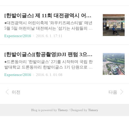
이노 세미나를 진행했고, 다음 세미나로 개발 생산
트엔드 개발을 진행하기 때문에, 위와 같은 일관성
성이 뛰어난 node.js를 통해 웹 프로그래밍의 전반
유지에 관한 문제에 항상 직면하곤 했다. 위와 같은
적인 흐름을 맛보던 중, 브라우저 주소 입력창에 ht
[한밭이글스] 제 11회 대전광역시 어린이축제 와우키즈페스티벌 참가기
문제점을 해결하고자 트위터의 직원인 Mark Otto
tp://localhost:3000을 입력하고 나서 크롬 브라우저
와 Jacob Thornt..
화면에 찍힌 Hello, World! 를 보고, 현재까지 웹에
●대전광역시 어린이축제 '와우키즈페스티벌' 매년
대해서, 특히 서버사이드 기술에 대해 관심을 가지
5월 5일 어린이날 대전에서는 '섬기는 사람들의 모
고 묵묵히 공부를 하고 있다. 한동안(꽤나 긴 시간
임' 에서 주최하는 어린이 페스티벌이 개최된다. 20
Experience/2016
2016. 6. 1. 17:11
이 될 것으로 예상한다.) 이 쪽에 푹 빠져 있을 것
16년 5월 5일에도 대전 중구 문화동 보성초등학교
같다. 한창 백엔드 개발자가 될 준비를 하고 있는
에서 와우키즈페스티벌이 개최됐다. 소외된 계층
나에게, 그리고 학부 2, 3학년 동안 참여했던..
의 어린이들을 비롯한 모든 어린이들이 참가해서
[한밭이글스][항공촬영]DJI 팬텀 3으로 촬영한 국립 한밭대학교 전경
어린이 날을 즐기고, 각종 체험행사와 먹거리장터
축하공연이 이루어지는 어린이들만의 축제이다.
●드론동아리 '한밭이글스' 2기를 시작하며 국립 한
이 축제에 국립한밭대학교 드론&전기차동아리 한
밭대학교 드론동아리 한밭이글스 1기 단원으로 열
밭이글스가 RC카와 드론 참여행사 부스를 배정받
심히 활동하고, 2기 출범과 동시에 동아리 회장을
Experience/2016
2016. 6. 1. 01:08
게되어 홍보활동은 물론이고, 어린이들에게 쉽게
맡게 되면서, DJI사의 팬텀 3 Advanced 기종을 개인
접해보지 못했던 RC카와 드론에 대해서 조금이나
지급받게 되었다. DJI사의 인스파이어, 드론작품제
마 배우고 직접 체험 할 수 있는 기회를 제공하게
작 등 드론에 취미가 있었고, 촬영용 드론을 접하게
이전
다음
되었다. 체험행사에는 안전을 위해 조종부스에 주
되면서 항공촬영을 취미활동으로 하고 있다. 촬영
최측에서 안전망을 설치해주셔서 어린이들이 훨씬
은 80~100m 상공에서 이루어졌으며, 조종거리는
..
스펙상 5km이지만 아직까지는 최대 1km 떨어진 거
Blog is powered by
Tistory
/ Designed by
Tistory
리에서 밖에 조종해보지 않았다. 3축 짐벌이 장착
되어있어 영상의 떨림 현상이 적고, 통신상의 문제
로 중간에 살짝살짝 끊기는 점이 아쉽다. 동영상 화
질은 2.7k를 지원하고 있다. 항공촬영을 시작한지