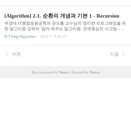
로찾기Maze - 미로찾기(n-1, n-1)의 좌표를 출구로 가정흰색이 지날
수 있는 길, 파란색이 벽입구에서 출구까지의 경로를 찾는 문제Recu
rsive Thinking현재 위치에서 출구까지 가는 경로가 있으려면현재 위
[Algorithm] 2-1. 순환의 개념과 기본 1 - Recursion
치가 출구이거나(이미 내가 출구에 와 있거나). 혹은,이웃한 셀들 중
하나에서 현재 위치를 지나지 않고 출구까지 가는 경로가 있거나.위
부경대 IT융합응용공학과 권오흠 교수님의 영리한 프로그래밍을 위
의 경우를 Recursive하게 생각한다. 전체 문제를 해결하려고 하면 부
한 알고리즘 강좌와 '쉽게 배우는 알고리즘: 관계중심의 사고법 - 문
분 문제의 해결이 이루어 지면서 전체 문제가 해결된다.위의 둘중에
병로'등을 통한 알고리즘 학습 강좌 링크2-1. 순환(Recursion)의 개념
ICT Eng/Algorithm
2018. 1. 9. 01:07
하나가..
과 기본 예제 1Recursion우리말로 순환 또는 재귀함수 라고 한다. 즉,
자기 자신을 호출하는 함수, 메소드를 뜻한다. void func(...) { ... func
(...); ... }ex1 - 무한루프 public class Code01 { public static void main(S
이전
다음
tring[] args) { func(); } private static void func() { System.out.println
("Hello..."); func(); } } Hello... Hello.....
Blog is powered by
Tistory
/ Designed by
Tistory