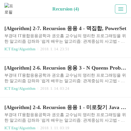
Recursion (4)
[Algorithm] 2-7. Recursion 응용 4 - 멱집합, PowerSet
부경대 IT융합응용공학과 권오흠 교수님의 영리한 프로그래밍을 위
한 알고리즘 강좌와 '쉽게 배우는 알고리즘: 관계중심의 사고법 - 문
병로'등을 통한 알고리즘 학습 강좌 링크2-7. Recursion의 응용 4 - 멱
ICT Eng/Algorithm
2018. 1. 14. 23:51
집합멱집합 - Powerset어떤 집합의 모든 부분집합을 멱집합이라고
부른다.임의의 집합 data = {a, b, c, d}의 모든 부분집합은2ⁿ = 16개
이다. Recursion을 이용하여 모든 부분집합을 나열{a, b, c, d, e, f}의
[Algorithm] 2-6. Recursion 응용 3 - N Queens Problem(Backtracking)
모든 부분집합을 나열하려면먼저 a를 포함하지 않는 부분집합과a를
포함하는 부분집합으로 나눌 수 있다.따라서, 아래와 같이 표현할 수
부경대 IT융합응용공학과 권오흠 교수님의 영리한 프로그래밍을 위
있다.a를 포함하지 않는 부분집합a를 제외한 {b, c, d, e, f}의 모든 부
한 알고리즘 강좌와 '쉽게 배우는 알고리즘: 관계중심의 사고법 - 문
분집합들을 나열하고a를 포함하는 부분..
병로'등을 통한 알고리즘 학습 강좌 링크2-6. Recursion의 응용 3 - n q
ICT Eng/Algorithm
2018. 1. 14. 03:24
ueens problemN-Queens problem(n=8)아래의 예(n=8)에서는 8 x 8 체
스보드에 8개의 말을 놓는데,그중에 어떤 말들도 동일한 행, 동일한
열, 동일한 대각선 상에 오지 않도록n개의 말을 놓을 수 있는가에 대
[Algorithm] 2-4. Recursion 응용 1 - 미로찾기 Java 구현
한 문제이다.위의 방법대로 n개의 말을 놓으려면, 결국 조건을 만족
하면서 하나의 행에 하나의 말이 와야한다.Backtracking내가 지나온
부경대 IT융합응용공학과 권오흠 교수님의 영리한 프로그래밍을 위
길을 다시 되돌아 가면서 문제를 해결한다.어떠한 결정들을 내려가
한 알고리즘 강좌와 '쉽게 배우는 알고리즘: 관계중심의 사고법 - 문
다가, 결정이 막다른 길이다. 즉, 그 결정을 내려서는 안..
병로'등을 통한 알고리즘 학습 강좌 링크2-4. Recursion의 응용 1 - 미
ICT Eng/Algorithm
2018. 1. 11. 03:19