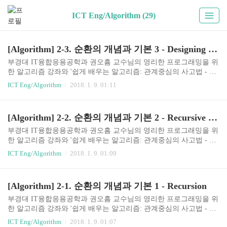
ICT Eng/Algorithm (29)
[Algorithm] 2-3. 순환의 개념과 기본 3 - Designing Recursion
부경대 IT융합응용공학과 권오흠 교수님의 영리한 프로그래밍을 위
한 알고리즘 강좌와 '쉽게 배우는 알고리즘: 관계중심의 사고법 - 문
병로'등을 통한 알고리즘 학습 강좌 링크2-3. 순환(Recursion)의 개념
ICT Eng/Algorithm
2018. 1. 9. 01:11
과 기본 예제 3Designing Recursion - 순환 알고리즘의 설계순환적 알
고리즘 설계적어도 하나의 base case, 즉 순환되지 않고 종료되는 case
가 있어야 함모든 case는 결국 base case로 수렴해야 함ex - 가장 단순
[Algorithm] 2-2. 순환의 개념과 기본 2 - Recursive Thinking
한 경우 if ( ... ) { //basecase } else { //recursion }암시적(implicit) 매개
변수를 명시적(explicit) 매개변수로 바꾸어라!!순차탐색이 함수의 미
부경대 IT융합응용공학과 권오흠 교수님의 영리한 프로그래밍을 위
션은 data[0]에서 data[n-1] 사이에서 target을 ..
한 알고리즘 강좌와 '쉽게 배우는 알고리즘: 관계중심의 사고법 - 문
병로'등을 통한 알고리즘 학습 강좌 링크2-2. 순환(Recursion)의 개념
ICT Eng/Algorithm
2018. 1. 9. 01:09
과 기본 예제 2Recursive Thinking - 순환적으로 사고하기Recursion은
수학함수 계산에만 유용한가?수학함뿐 아니라 다른 많은 문제들을 r
ecursion으로 해결할 수 있다.문자열의 길이 계산순서대로 앞에서 부
[Algorithm] 2-1. 순환의 개념과 기본 1 - Recursion
터 하나씩 카운트 한다.또는, 총 문자열의 길이는 첫번째 문자를 뺀,
전체 문자열의 길이 + 1(첫번째 문자)이다.(recursive thinking) if the st
부경대 IT융합응용공학과 권오흠 교수님의 영리한 프로그래밍을 위
ring is empty //base case return 0; else return 1 plus the l..
한 알고리즘 강좌와 '쉽게 배우는 알고리즘: 관계중심의 사고법 - 문
병로'등을 통한 알고리즘 학습 강좌 링크2-1. 순환(Recursion)의 개념
ICT Eng/Algorithm
2018. 1. 9. 01:07