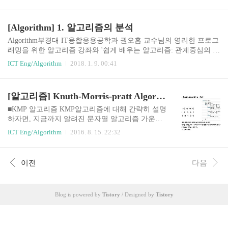
과 기본 예제 1Recursion우리말로 순환 또는 재귀함수 라고 한다. 즉,
자기 자신을 호출하는 함수, 메소드를 뜻한다. void func(...) { ... func
(...); ... }ex1 - 무한루프 public class Code01 { public static void main(S
[Algorithm] 1. 알고리즘의 분석
tring[] args) { func(); } private static void func() { System.out.println
("Hello..."); func(); } } Hello... Hello.....
Algorithm부경대 IT융합응용공학과 권오흠 교수님의 영리한 프로그
래밍을 위한 알고리즘 강좌와 '쉽게 배우는 알고리즘: 관계중심의 사
고법 - 문병로'등을 통한 알고리즘 학습 강좌 링크1. 알고리즘의 분
ICT Eng/Algorithm
2018. 1. 9. 00:41
석알고리즘의 자원(resource) 사용량을 분석자원이란 실행시간, 메모
리, 저장장치, 통신 등여기서 실행시간의 분석에 대해서 다룸 시간복
잡도실행시간은 실행환경에 따라 달라짐하드웨어, 운영체제, 언어,
[알고리즘] Knuth-Morris-pratt Algorithm, KMP 알고리즘
컴파일러 등실행시간을 측정하는 대신 연산의 실행 횟수를 카운트
연산의 실행 횟수는 입력 데이터의 크기에 관한 함수로 표현데이터
■KMP 알고리즘 KMP알고리즘에 대해 간략히 설명
의 크기가 같더라고 실제 데이터에 따라서 달라짐최악의 경우 시간
하자면, 지금까지 알려진 문자열 알고리즘 가운데
복잡도(worst-case analysis)평균 시간복잡도(average-case analysis) 점
가장 최저의 시간복잡도를 가진 알고리즘이다. 일
ICT Eng/Algorithm
2016. 8. 15. 22:32
근적(Asympto..
단, KMP알고리즘의 시간복잡도는 O(N+K) 여기서
N과 K는 비교할 문자열의 길이이다. 매칭을 하려
면 최소한 비교대상과 타겟의 문자열을 한번씩 읽
이전
다음
어봐야 할테니, 가장 최적의 시간복잡도이다.알고
리즘에 대한 기본적인 설명과 이해는 아래의 링크
를 통해서 천천히 반복적으로 학습하는 것을 추천
Blog is powered by
Tistory
/ Designed by
Tistory
하고, 본인 역시 아래의 링크를 참고해서 학습한 내
용에 이해에 필요한 설명을 추가하려 포스팅하려
고 한다. >http://bywords.tistory.com/entry/%EC%9
E%90%EB%A3%8C%EA%B5%AC%EC%A1%B0-